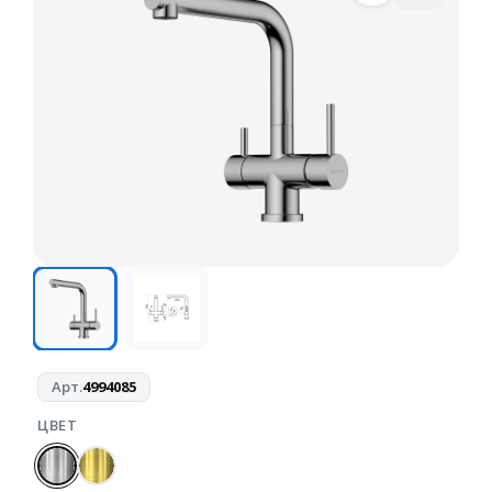
Арт.
4994085
ЦВЕТ