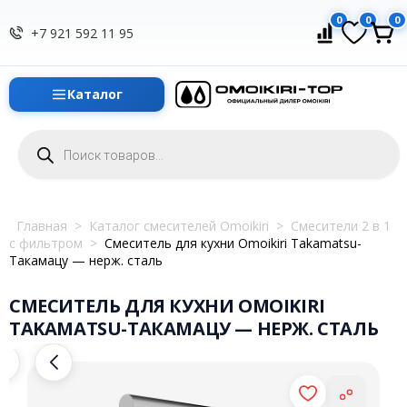
0
0
0
+7 921 592 11 95
Каталог
Поиск
товаров
Главная
>
Каталог смесителей Omoikiri
>
Смесители 2 в 1
с фильтром
>
Смеситель для кухни Omoikiri Takamatsu-
Такамацу — нерж. сталь
СМЕСИТЕЛЬ ДЛЯ КУХНИ OMOIKIRI
TAKAMATSU-ТАКАМАЦУ — НЕРЖ. СТАЛЬ