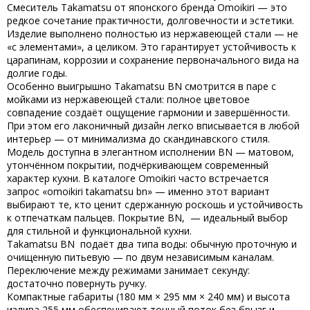
Смеситель
Takamatsu
от японского бренда
Omoikiri
— это
редкое сочетание практичности, долговечности и эстетики.
Изделие выполнено
полностью из нержавеющей стали
— не
«с элементами», а целиком. Это гарантирует устойчивость к
царапинам, коррозии и сохранение первоначального вида на
долгие годы.
Особенно выигрышно
Takamatsu
BN смотрится в паре с
мойками из нержавеющей стали: полное цветовое
совпадение создаёт ощущение гармонии и завершённости.
При этом его лаконичный дизайн легко вписывается в любой
интерьер — от минимализма до скандинавского стиля.
Модель доступна в элегантном исполнении
BN
— матовом,
утончённом покрытии, подчёркивающем современный
характер кухни. В каталоге Omoikiri часто встречается
запрос
«omoikiri takamatsu bn»
— именно этот вариант
выбирают те, кто ценит сдержанную роскошь и устойчивость
к отпечаткам пальцев. Покрытие
BN
,
— идеальный выбор
для стильной и функциональной кухни.
Takamatsu BN
подаёт
два типа воды
: обычную проточную и
очищенную питьевую — по двум независимым каналам.
Переключение между режимами занимает секунду:
достаточно повернуть ручку.
Компактные габариты (180 мм × 295 мм × 240 мм) и высота
излива 255 мм обеспечивают точный поток без брызг и