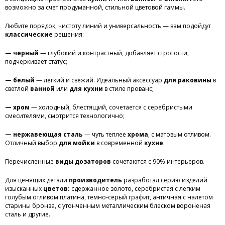
возможно за счет продуманной, стильной цветовой гаммы.
Любите порядок, чистоту линий и универсальность — вам подойдут
классические
решения:
— черный
— глубокий и контрастный, добавляет строгости,
подчеркивает статус;
— белый
— легкий и свежий. Идеальный аксессуар
для раковины
в
светлой
ванной
или
для
кухни
в стиле прованс;
— хром
— холодный, блестящий, сочетается с серебристыми
смесителями, смотрится технологично;
— нержавеющая сталь
— чуть теплее
хрома
, с матовым отливом.
Отличный выбор
для мойки
в современной
кухне
.
Перечисленные
виды дозаторов
сочетаются с 90% интерьеров.
Для ценящих детали
производитель
разработал серию изделий
изысканных
цветов:
сдержанное золото, серебристая с легким
голубым отливом платина, темно-серый графит, античная с налетом
старины бронза, с утонченным металлическим блеском вороненая
сталь и другие.