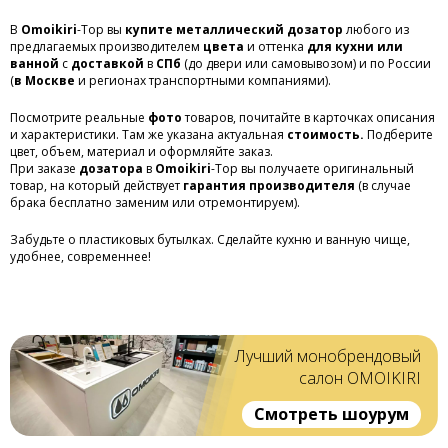
В
Omoikiri
-Top вы
купите металлический дозатор
любого из
предлагаемых производителем
цвета
и оттенка
для кухни или
ванной
с
доставкой
в
СПб
(до двери или самовывозом) и по России
(
в Москве
и регионах транспортными компаниями).
Посмотрите реальные
фото
товаров, почитайте в карточках описания
и характеристики. Там же указана актуальная
стоимость.
Подберите
цвет, объем, материал и оформляйте заказ.
При заказе
дозатора
в
Omoikiri
-Top вы получаете оригинальный
товар, на который действует
гарантия производителя
(в случае
брака бесплатно заменим или отремонтируем).
Забудьте о пластиковых бутылках. Сделайте кухню и ванную чище,
удобнее, современнее!
Лучший монобрендовый
салон OMOIKIRI
Смотреть шоурум