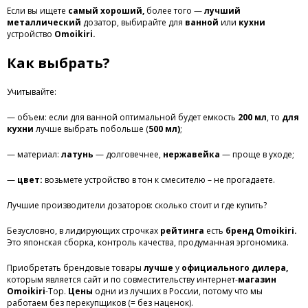
Если вы ищете
самый
хороший,
более того —
лучший
металлический
дозатор, выбирайте для
ванной
или
кухни
устройство
Omoikiri.
Как выбрать?
Учитывайте:
— объем: если для ванной оптимальной будет емкость
200 мл
, то
для
кухни
лучше выбрать побольше (
500 мл)
;
— материал:
латунь
— долговечнее,
нержавейка
— проще в уходе;
—
цвет:
возьмете устройство в тон к смесителю – не прогадаете.
Лучшие производители дозаторов: сколько стоит и где купить?
Безусловно, в лидирующих строчках
рейтинга
есть
бренд Omoikiri.
Это японская сборка, контроль качества, продуманная эргономика.
Приобретать брендовые товары
лучше
у
официального дилера,
которым является сайт и по совместительству интернет-
магазин
Omoikiri
-Top.
Цены
одни из лучших в России, потому что мы
работаем без перекупщиков (= без наценок).