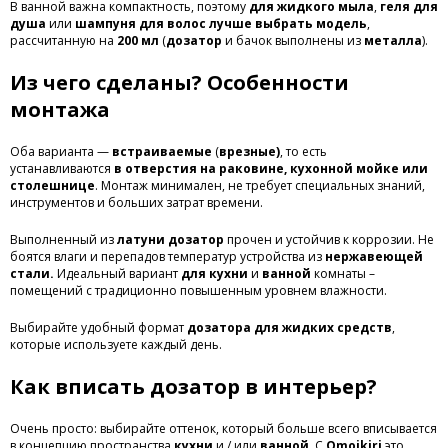
В ванной важна компактность, поэтому
для жидкого мыла
,
геля для
душа
или
шампуня для волос
лучше выбрать
модель
,
рассчитанную на
200 мл
(
дозатор
и бачок выполнены из
металла
).
Из чего сделаны? Особенности
монтажа
Оба варианта —
встраиваемые
(
врезные)
, то есть
устанавливаются
в отверстия на раковине, кухонной мойке или
столешнице
. Монтаж минимален, не требует специальных знаний,
инструментов и больших затрат времени.
Выполненный из
латуни дозатор
прочен и устойчив к коррозии. Не
боятся влаги и перепадов температур устройства из
нержавеющей
стали.
Идеальный вариант
для кухни
и
ванной
комнаты –
помещений с традиционно повышенным уровнем влажности.
Выбирайте удобный формат
дозатора для жидких средств
,
которые используете каждый день.
Как вписать дозатор в интерьер?
Очень просто: выбирайте оттенок, который больше всего вписывается
в концепцию пространства
кухни
и / или
ванной
. С
Omoikiri
это