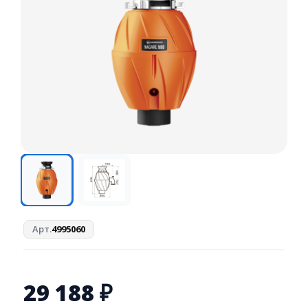
Арт.
4995060
29 188
₽