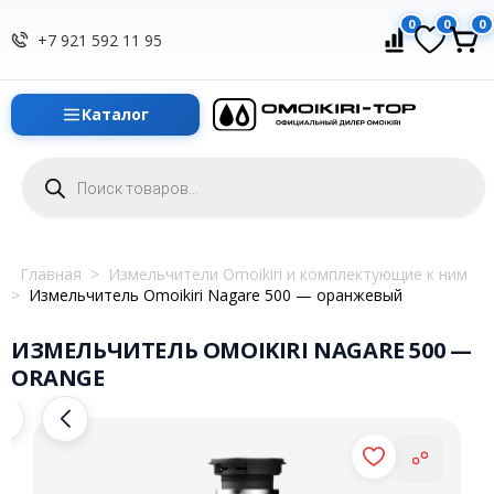
0
0
0
+7 921 592 11 95
Каталог
Поиск
товаров
Главная
>
Измельчители Omoikiri и комплектующие к ним
>
Измельчитель Omoikiri Nagare 500 — оранжевый
ИЗМЕЛЬЧИТЕЛЬ OMOIKIRI NAGARE 500 —
ORANGE