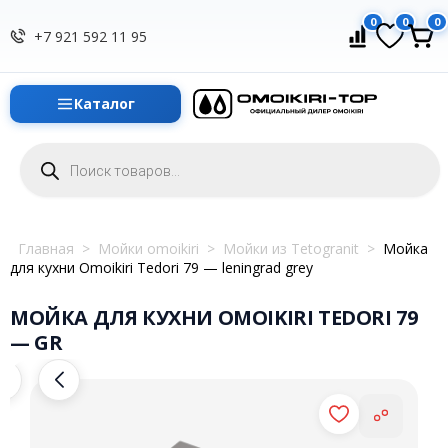
0
0
0
+7 921 592 11 95
Каталог
Поиск
товаров
Главная
>
Мойки omoikiri
>
Мойки из Tetogranit
>
Мойка
для кухни Omoikiri Tedori 79 — leningrad grey
МОЙКА ДЛЯ КУХНИ OMOIKIRI TEDORI 79
— GR