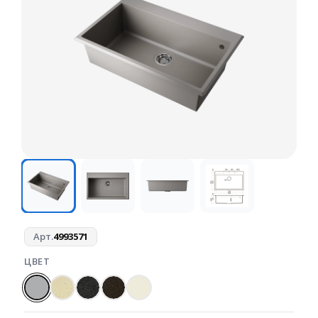
Арт.
4993571
ЦВЕТ