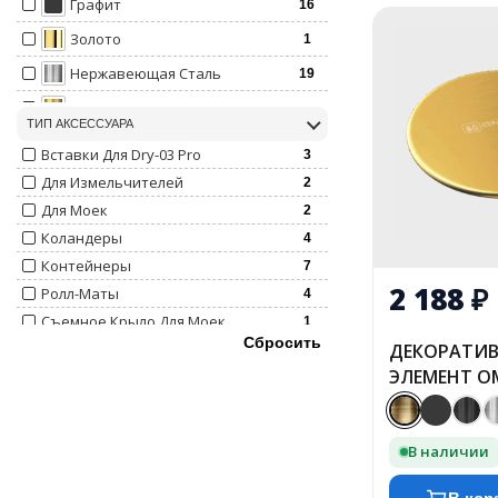
Графит
16
Золото
1
Нержавеющая Сталь
19
Светлое Золото
17
ТИП АКСЕССУАРА
Черный
1
Вставки Для Dry-03 Pro
3
Для Измельчителей
2
Для Моек
2
Коландеры
4
Контейнеры
7
2 188
₽
Ролл-Маты
4
Съемное Крыло Для Моек
1
Сбросить
ДЕКОРАТИ
ЭЛЕМЕНТ OMO
AB
В наличии