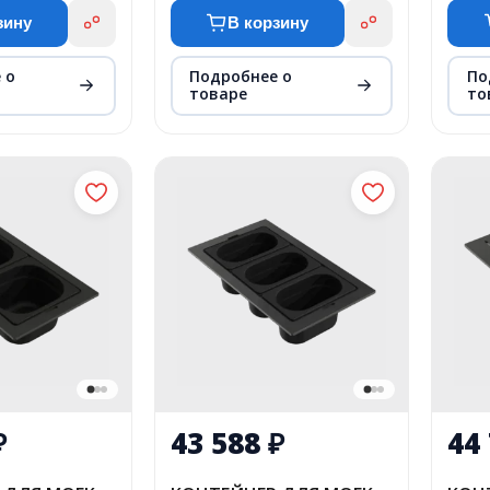
зину
В корзину
 о
Подробнее о
По
товаре
то
₽
43 588
₽
44