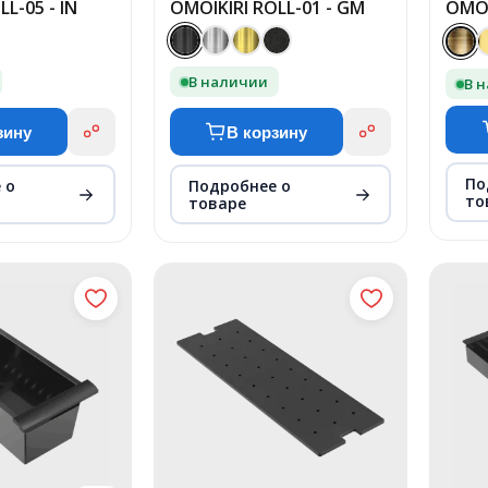
L-05 - IN
OMOIKIRI ROLL-01 - GM
OMOI
В наличии
В 
зину
В корзину
По
 о
Подробнее о
то
товаре