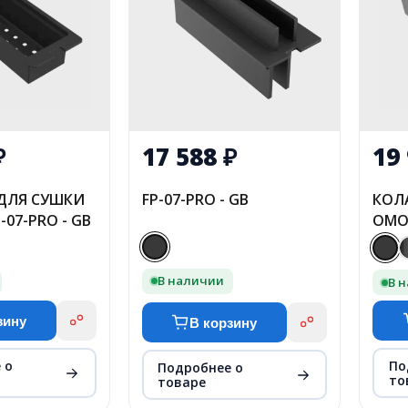
₽
17 588
₽
19
ДЛЯ СУШКИ
FP-07-PRO - GB
КОЛ
-07-PRO - GB
OMOI
В наличии
В 
зину
В корзину
 о
По
Подробнее о
то
товаре