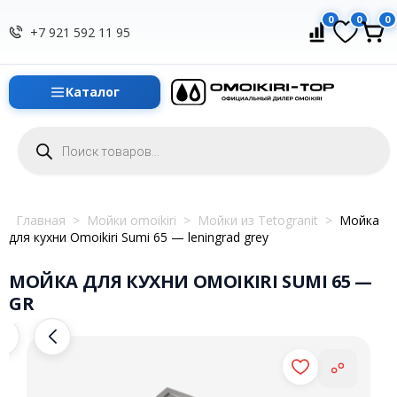
0
0
0
+7 921 592 11 95
Каталог
Поиск
товаров
Главная
>
Мойки omoikiri
>
Мойки из Tetogranit
>
Мойка
для кухни Omoikiri Sumi 65 — leningrad grey
МОЙКА ДЛЯ КУХНИ OMOIKIRI SUMI 65 —
GR