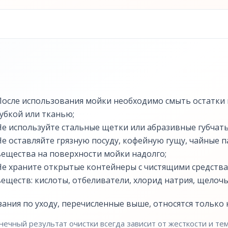
После использования мойки необходимо смыть остатки г
губкой или тканью;
Не используйте стальные щетки или абразивные губчаты
Не оставляйте грязную посуду, кофейную гущу, чайные
вещества на поверхности мойки надолго;
Не храните открытые контейнеры с чистящими средства
веществ: кислоты, отбеливатели, хлорид натрия, щелочь,
зания по уходу, перечисленные выше, относятся только к
нечный результат очистки всегда зависит от жесткости и т