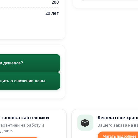
200
20 лет
и дешевле?
щить о снижении цены
становка сантехники
Бесплатное хран
гарантией на работу и
Вашего заказа на в
делие.
Читать подробнее