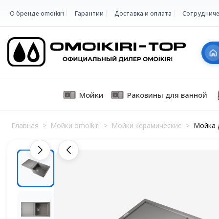
О бренде omoikiri
Гарантии
Доставка и оплата
Сотрудниче
Мойки
Раковины для ванной
Главная
>
Мойки omoikiri
>
Мойки керамические
>
Мойка д