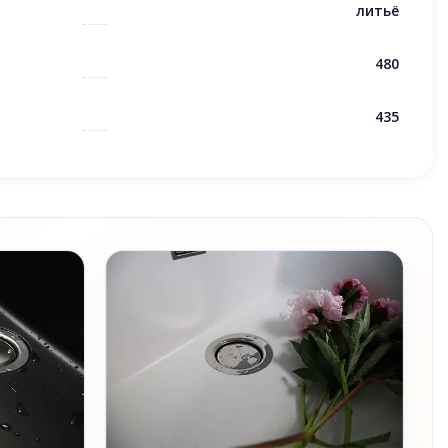
литьё
480
435