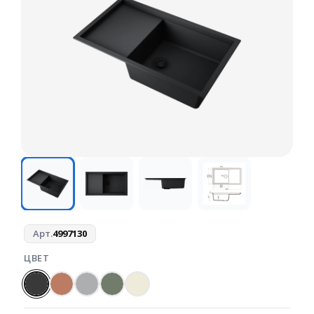
Арт.
4997130
ЦВЕТ