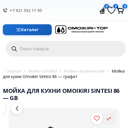
0
0
0
+7 921 592 11 95
Каталог
Поиск
товаров
Главная
>
Мойки omoikiri
>
Мойки керамические
>
Мойка
для кухни Omoikiri Sintesi 86 — графит
МОЙКА ДЛЯ КУХНИ OMOIKIRI SINTESI 86
— GB