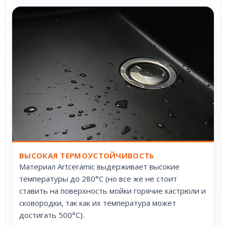
ВЫСОКАЯ ТЕРМОУСТОЙЧИВОСТЬ
Материал Artceramic выдерживает высокие
температуры до 280°С (но все же не стоит
ставить на поверхность мойки горячие кастрюли и
сковородки, так как их температура может
достигать 500°С).