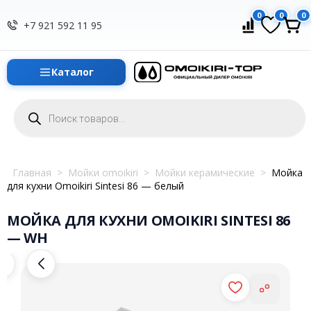
0
0
0
+7 921 592 11 95
Каталог
Поиск
товаров
Главная
>
Мойки omoikiri
>
Мойки керамические
>
Мойка
для кухни Omoikiri Sintesi 86 — белый
МОЙКА ДЛЯ КУХНИ OMOIKIRI SINTESI 86
— WH