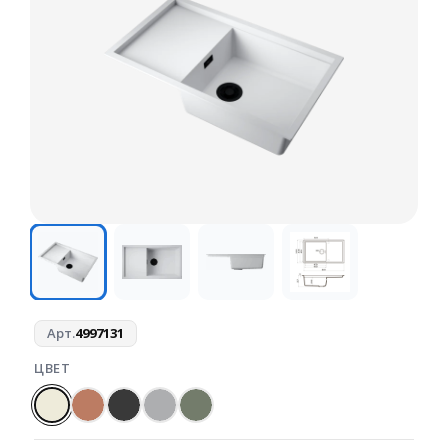
Арт.
4997131
ЦВЕТ