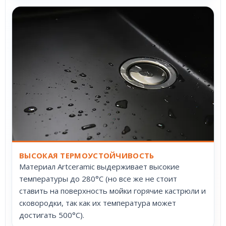
ВЫСОКАЯ ТЕРМОУСТОЙЧИВОСТЬ
Материал Artceramic выдерживает высокие
температуры до 280°С (но все же не стоит
ставить на поверхность мойки горячие кастрюли и
сковородки, так как их температура может
достигать 500°С).