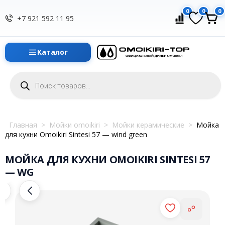
0
0
0
+7 921 592 11 95
Каталог
Поиск
товаров
Главная
>
Мойки omoikiri
>
Мойки керамические
>
Мойка
для кухни Omoikiri Sintesi 57 — wind green
МОЙКА ДЛЯ КУХНИ OMOIKIRI SINTESI 57
— WG