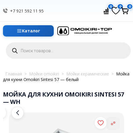
0
0
0
+7 921 592 11 95
Каталог
Поиск
товаров
Главная
>
Мойки omoikiri
>
Мойки керамические
>
Мойка
для кухни Omoikiri Sintesi 57 — белый
МОЙКА ДЛЯ КУХНИ OMOIKIRI SINTESI 57
— WH