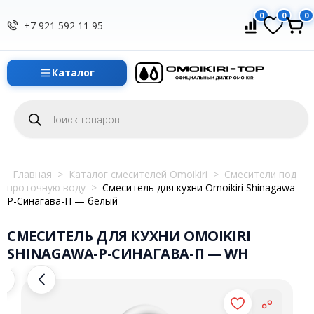
0
0
0
+7 921 592 11 95
Каталог
Поиск
товаров
Главная
>
Каталог смесителей Omoikiri
>
Смесители под
проточную воду
>
Смеситель для кухни Omoikiri Shinagawa-
P-Синагава-П — белый
СМЕСИТЕЛЬ ДЛЯ КУХНИ OMOIKIRI
SHINAGAWA-P-СИНАГАВА-П — WH