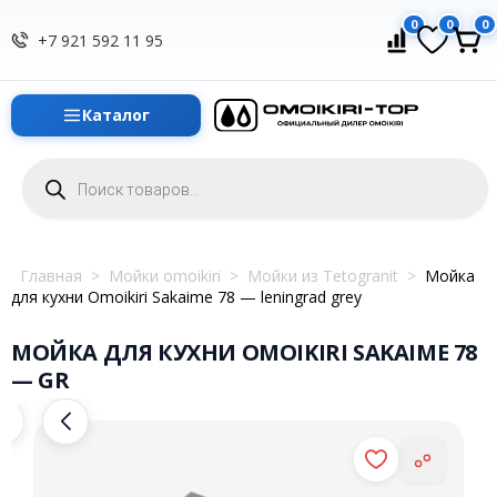
0
0
0
+7 921 592 11 95
Каталог
Поиск
товаров
Главная
>
Мойки omoikiri
>
Мойки из Tetogranit
>
Мойка
для кухни Omoikiri Sakaime 78 — leningrad grey
МОЙКА ДЛЯ КУХНИ OMOIKIRI SAKAIME 78
— GR