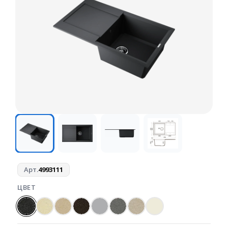
Арт.
4993111
ЦВЕТ