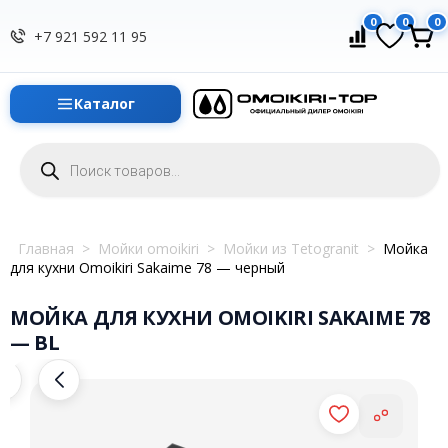
0
0
0
+7 921 592 11 95
Каталог
Поиск
товаров
Главная
>
Мойки omoikiri
>
Мойки из Tetogranit
>
Мойка
для кухни Omoikiri Sakaime 78 — черный
МОЙКА ДЛЯ КУХНИ OMOIKIRI SAKAIME 78
— BL