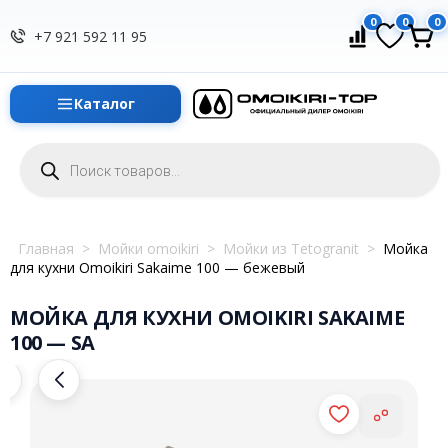
0
0
0
+7 921 592 11 95
Каталог
Поиск
товаров
Главная
>
Мойки omoikiri
>
Мойки из Tetogranit
>
Мойка
для кухни Omoikiri Sakaime 100 — бежевый
МОЙКА ДЛЯ КУХНИ OMOIKIRI SAKAIME
100 — SA