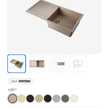
Арт.
4993886
ЦВЕТ