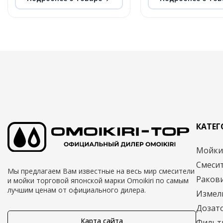
КАТЕ
Мойк
Смеси
Мы предлагаем Вам известные на весь мир смесители
Раков
и мойки торговой японской марки Omoikiri по самым
лучшим ценам от официального дилера.
Измел
Дозат
Карта сайта
Фильт