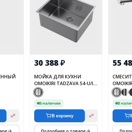
30 388
₽
55 4
МЕННЫЙ
МОЙКА ДЛЯ КУХНИ
СМЕСИТ
OMOIKIRI TADZAVA 54-U/I
OMOIKIR
ULTRA 15 - IN
НЕРЖ. 
В наличии
В нал
В корзину
аре
Подробнее о товаре
Подр