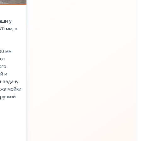
аши у
70 мм, в
00 мм.
яют
ого
й и
т задачу
ажа мойки
 ручкой