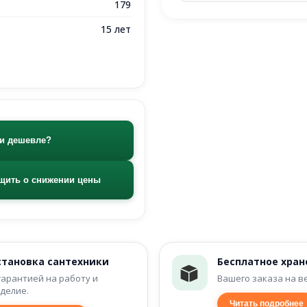
179
15 лет
и дешевле?
щить о снижении цены
становка сантехники
Бесплатное хран
гарантией на работу и
Вашего заказа на в
делие.
Читать подробнее