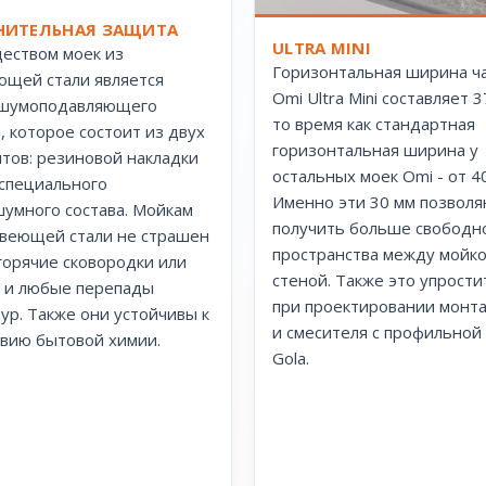
ИТЕЛЬНАЯ ЗАЩИТА
ULTRA MINI
еством моек из
Горизонтальная ширина ч
щей стали является
Omi Ultra Mini составляет 3
 шумоподавляющего
то время как стандартная
, которое состоит из двух
горизонтальная ширина у
тов: резиновой накладки
остальных моек Omi - от 4
 специального
Именно эти 30 мм позвол
умного состава. Мойкам
получить больше свободн
веющей стали не страшен
пространства между мойко
 горячие сковородки или
стеной. Также это упрости
 и любые перепады
при проектировании монт
ур. Также они устойчивы к
и смесителя с профильной
вию бытовой химии.
Gola.