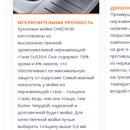
ДОПОЛН
Преимущ
нержавею
ИСКЛЮЧИТЕЛЬНАЯ ПРОЧНОСТЬ
наличие
Кухонные мойки OMOIKIRI
покрытия
изготовлены из
компонен
высококачественной
на дне и
хромоникелевой нержавеющей
противош
стали SUS304. Она содержит 18%
из нержа
хрома и 8% никеля, что
кипяток,
обеспечивает ее максимальную
кастрюли
защиту от коррозии. Самый важный
температ
показатель у мойки из
воздейст
нержавеющей стали – толщина
стали, ведь чем она толще, тем
более твердой, надежной и
долговечной будет мойка. Для
качественной мойки лучше
выбирать толщину выше 0,6 мм.