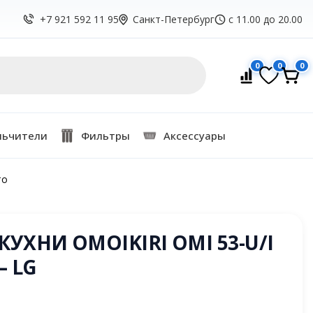
Санкт-Петербург
с 11.00 до 20.00
+7 921 592 11 95
0
0
0
льчители
Фильтры
Аксессуары
то
УХНИ OMOIKIRI OMI 53-U/I
— LG