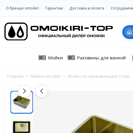
О бренде omoikiri
Гарантии
Доставка и оплата
Сотрудниче
Мойки
Раковины для ванной
Главная
>
Мойки omoikiri
>
Мойки из нержавеющей стали