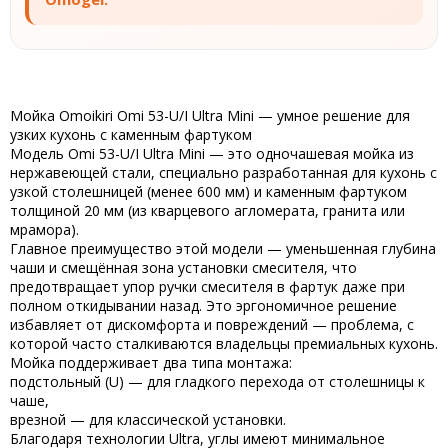
Мойка Omoikiri Omi 53-U/I Ultra Mini — умное решение для
узких кухонь с каменным фартуком
Модель
Omi 53-U/I Ultra Mini
— это
одночашевая мойка из
нержавеющей стали
, специально разработанная для
кухонь с
узкой столешницей (менее 600 мм)
и
каменным фартуком
толщиной 20 мм
(из кварцевого агломерата, гранита или
мрамора).
Главное преимущество этой модели —
уменьшенная глубина
чаши
и смещённая зона установки смесителя, что
предотвращает упор ручки смесителя в фартук
даже при
полном откидывании назад. Это эргономичное решение
избавляет от дискомфорта и повреждений — проблема, с
которой часто сталкиваются владельцы премиальных кухонь.
Мойка поддерживает
два типа монтажа
:
подстольный (U) — для гладкого перехода от столешницы к
чаше,
врезной — для классической установки.
Благодаря технологии
Ultra
, углы имеют минимальное