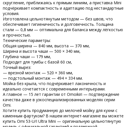
скругление, приближаясь к прямым линиям, а приставка
Mini
подчёркивает компактность и адаптацию под нестандартные
условия.
Изготовлена
цельнотянутым методом
— без швов, что
обеспечивает гигиеничность и долговечность. Толщина
стали —
0,8 мм
— оптимальна для баланса между лёгкостью
и прочностью.
Технические параметры
:
Общая ширина — 840 мм, высота — 370 мм,
Ширина и высота чаши — 500 × 340 мм,
Глубина чаши — 179 мм,
Подходит для тумбы с базой 60 см,
Точный вырез:
— врезной монтаж — 520 × 360 мм,
— подстольный монтаж — 494 × 334 мм.
Мойка
без крыла
, что подчёркивает лаконичность и
идеально сочетается с современными интерьерами.
А главное —
15 лет гарантии
от
Omoikiri
— подтверждение
качества даже в узкоспециализированных моделях серии
Omi
.
Хотите
купить
продуманную до мелочей мойку для кухни с
каменным фартуком? В нашем интернет-магазине вы можете
купить Omi 53-U/I Ultra Mini
— оригинальную цельнотянутую
модель с официальной гарантией и поддержкой