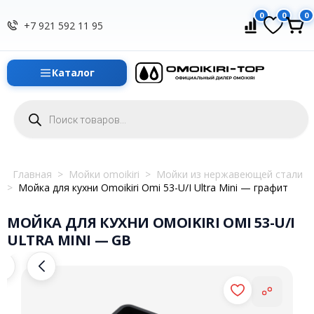
0
0
0
+7 921 592 11 95
Каталог
Поиск
товаров
Главная
>
Мойки omoikiri
>
Мойки из нержавеющей стали
>
Мойка для кухни Omoikiri Omi 53-U/I Ultra Mini — графит
МОЙКА ДЛЯ КУХНИ OMOIKIRI OMI 53-U/I
ULTRA MINI — GB