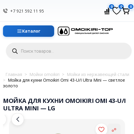
0
0
0
+7 921 592 11 95
Каталог
Поиск
товаров
Главная
>
Мойки omoikiri
>
Мойки из нержавеющей стали
>
Мойка для кухни Omoikiri Omi 43-U/I Ultra Mini — светлое
золото
МОЙКА ДЛЯ КУХНИ OMOIKIRI OMI 43-U/I
ULTRA MINI — LG