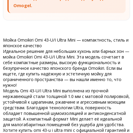
Omogel.
Мойка Omoikiri Omi 43-U/I Ultra Mini — компактность, стиль и
японское качество
Идеальное решение для небольших кухонь или барных зон —
мойка Omoikiri Omi 43-U/I Ultra Mini
. Эта модель сочетает в
себе компактные размеры, высокую функциональность и
безупречное качество японского бренда
Omoikiri
. Если вы
ищете, где
купить
надёжную и эстетичную мойку для
ограниченного пространства — вы нашли именно то, что
нужно!
Модель
Omi 43-U/I Ultra Mini
выполнена из прочной
нержавеющей стали толщиной 1.0 мм с матовой полировкой,
устойчивой к царапинам, ржавчине и агрессивным моющим
средствам. Благодаря технологии
Ultra
, поверхность
обладает повышенной шумоизоляцией и антиконденсатной
защитой. А компактный формат
Mini
делает её идеальной
для малогабаритных помещений без ущерба для удобства.
Хотите
купить omi 43-u i ultra mini
с официальной гарантией и