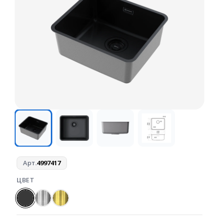
Арт.
4997417
ЦВЕТ