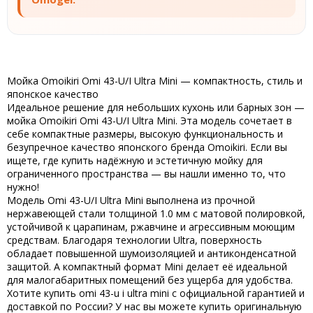
Мойка Omoikiri Omi 43-U/I Ultra Mini — компактность, стиль и
японское качество
Идеальное решение для небольших кухонь или барных зон —
мойка Omoikiri Omi 43-U/I Ultra Mini
. Эта модель сочетает в
себе компактные размеры, высокую функциональность и
безупречное качество японского бренда
Omoikiri
. Если вы
ищете, где
купить
надёжную и эстетичную мойку для
ограниченного пространства — вы нашли именно то, что
нужно!
Модель
Omi 43-U/I Ultra Mini
выполнена из прочной
нержавеющей стали толщиной 1.0 мм с матовой полировкой,
устойчивой к царапинам, ржавчине и агрессивным моющим
средствам. Благодаря технологии
Ultra
, поверхность
обладает повышенной шумоизоляцией и антиконденсатной
защитой. А компактный формат
Mini
делает её идеальной
для малогабаритных помещений без ущерба для удобства.
Хотите
купить omi 43-u i ultra mini
с официальной гарантией и
доставкой по России? У нас вы можете
купить
оригинальную