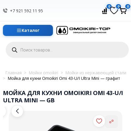
0
0
0
+7 921 592 11 95
Каталог
Поиск
товаров
Главная
>
Мойки omoikiri
>
Мойки из нержавеющей стали
>
Мойка для кухни Omoikiri Omi 43-U/I Ultra Mini — графит
МОЙКА ДЛЯ КУХНИ OMOIKIRI OMI 43-U/I
ULTRA MINI — GB