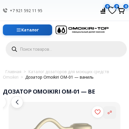
0
0
0
+7 921 592 11 95
Каталог
Поиск
товаров
Главная
>
Каталог дозаторов для моющих средств
Omoikiri
>
Дозатор Omoikiri OM-01 — ваниль
ДОЗАТОР OMOIKIRI OM-01 — BE