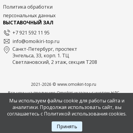
Политика обработки
персональных данных
ВЫСТАВОЧНЫЙ ЗАЛ
+7 921 592 11 95
info@omoikiri-top.ru
Санкт-Петербург, проспект
Энгельса, 33, корп. 1. ТЦ
Светлановский, 2 этаж, секция Т208
2021-2026 © www.omoikiri-top.ru
Все цены на продукцию Omoikiri указаны с учетом НДС
22%. Официальный дилер Omoikiri в СПБ. Фирменный
Мы используем файлы cookie для работы сайта и
магазин OMOIKIRI
аналитики. Продолжая использовать сайт, вы
соглашаетесь с Политикой использования cookies.
Написать в мессенджер MAX
Принять