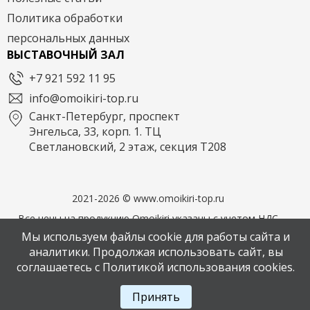
Политика обработки
персональных данных
ВЫСТАВОЧНЫЙ ЗАЛ
+7 921 592 11 95
info@omoikiri-top.ru
Санкт-Петербург, проспект
Энгельса, 33, корп. 1. ТЦ
Светлановский, 2 этаж, секция Т208
2021-2026 © www.omoikiri-top.ru
Все цены на продукцию Omoikiri указаны с учетом НДС
22%. Официальный дилер Omoikiri в СПБ. Фирменный
Мы используем файлы cookie для работы сайта и
магазин OMOIKIRI
аналитики. Продолжая использовать сайт, вы
соглашаетесь с Политикой использования cookies.
Написать в мессенджер MAX
Принять