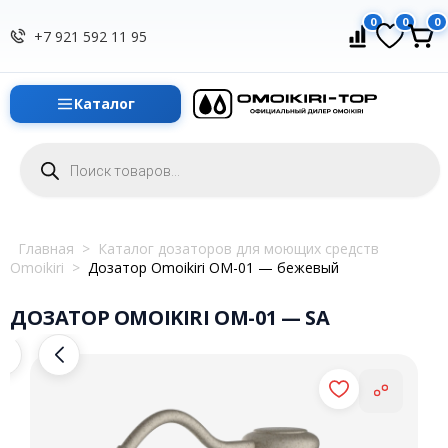
0
0
0
+7 921 592 11 95
Каталог
Поиск
товаров
Главная
>
Каталог дозаторов для моющих средств
Omoikiri
>
Дозатор Omoikiri OM-01 — бежевый
ДОЗАТОР OMOIKIRI OM-01 — SA