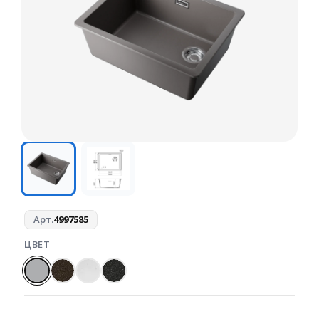
Арт.
4997585
ЦВЕТ