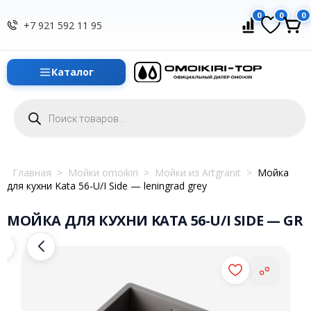
0
0
0
+7 921 592 11 95
Каталог
Поиск
товаров
Главная
>
Мойки omoikiri
>
Мойки из Artgranit
>
Мойка
для кухни Kata 56-U/I Side — leningrad grey
МОЙКА ДЛЯ КУХНИ KATA 56-U/I SIDE — GR