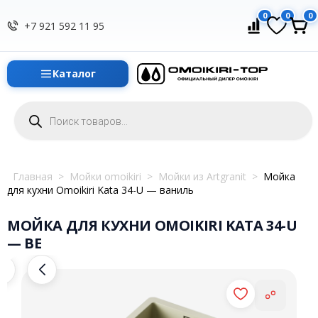
0
0
0
+7 921 592 11 95
Каталог
Поиск
товаров
Главная
>
Мойки omoikiri
>
Мойки из Artgranit
>
Мойка
для кухни Omoikiri Kata 34-U — ваниль
МОЙКА ДЛЯ КУХНИ OMOIKIRI KATA 34-U
— BE