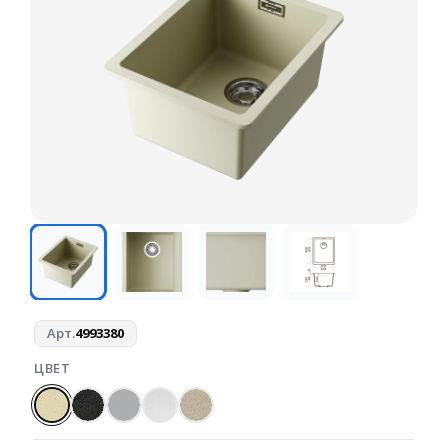
Арт.
4993380
ЦВЕТ