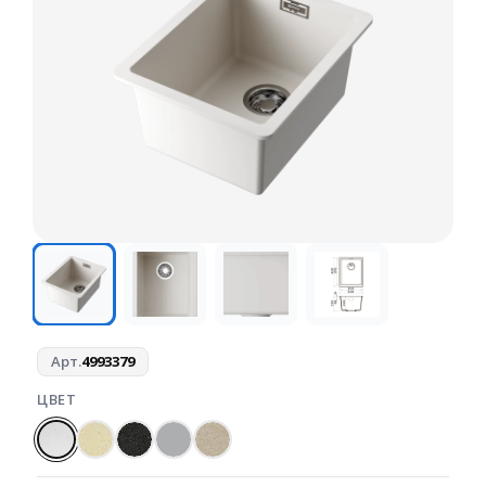
Арт.
4993379
ЦВЕТ