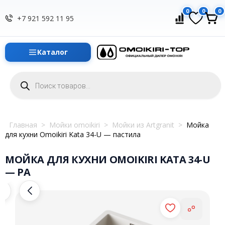
0
0
0
+7 921 592 11 95
Каталог
Поиск
товаров
Главная
>
Мойки omoikiri
>
Мойки из Artgranit
>
Мойка
для кухни Omoikiri Kata 34-U — пастила
МОЙКА ДЛЯ КУХНИ OMOIKIRI KATA 34-U
— PA