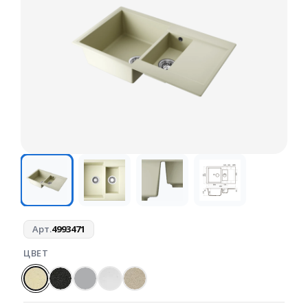
Арт.
4993471
ЦВЕТ