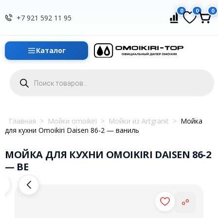
0
0
0
+7 921 592 11 95
Каталог
Поиск
товаров
Главная
>
Мойки omoikiri
>
Мойки из Artgranit
>
Мойка
для кухни Omoikiri Daisen 86-2 — ваниль
МОЙКА ДЛЯ КУХНИ OMOIKIRI DAISEN 86-2
— BE