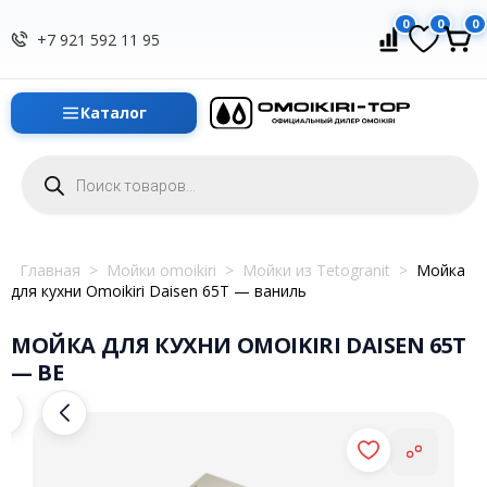
0
0
0
+7 921 592 11 95
Каталог
Поиск
товаров
Главная
>
Мойки omoikiri
>
Мойки из Tetogranit
>
Мойка
для кухни Omoikiri Daisen 65T — ваниль
МОЙКА ДЛЯ КУХНИ OMOIKIRI DAISEN 65T
— BE