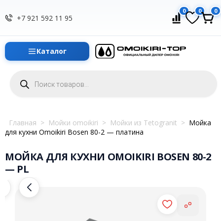
0
0
0
+7 921 592 11 95
Каталог
Поиск
товаров
Главная
>
Мойки omoikiri
>
Мойки из Tetogranit
>
Мойка
для кухни Omoikiri Bosen 80-2 — платина
МОЙКА ДЛЯ КУХНИ OMOIKIRI BOSEN 80-2
— PL