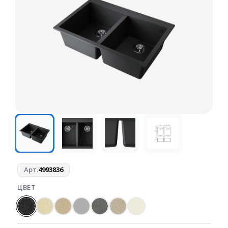
Арт.
4993836
ЦВЕТ