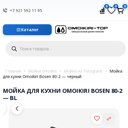
0
0
0
+7 921 592 11 95
Каталог
Поиск
товаров
Главная
>
Мойки omoikiri
>
Мойки из Tetogranit
>
Мойка
для кухни Omoikiri Bosen 80-2 — черный
МОЙКА ДЛЯ КУХНИ OMOIKIRI BOSEN 80-2
— BL