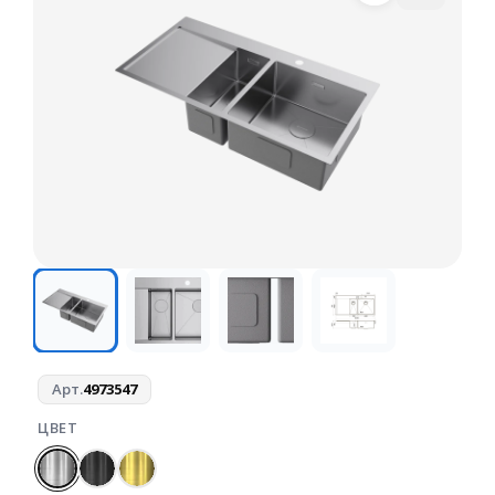
Арт.
4973547
ЦВЕТ