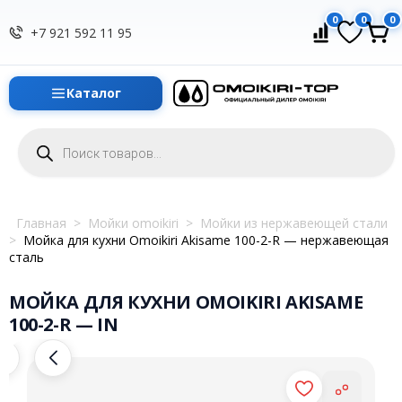
0
0
0
+7 921 592 11 95
Каталог
Поиск
товаров
Главная
>
Мойки omoikiri
>
Мойки из нержавеющей стали
>
Мойка для кухни Omoikiri Akisame 100-2-R — нержавеющая
сталь
МОЙКА ДЛЯ КУХНИ OMOIKIRI AKISAME
100-2-R — IN