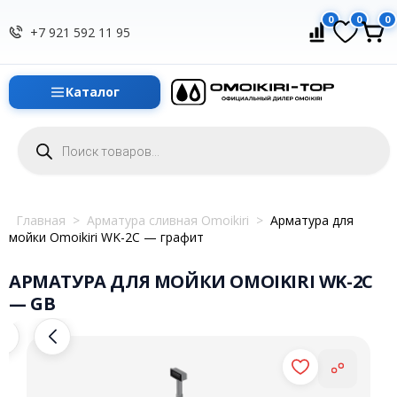
0
0
0
+7 921 592 11 95
Каталог
Поиск
товаров
Главная
>
Арматура сливная Omoikiri
>
Арматура для
мойки Omoikiri WK-2C — графит
АРМАТУРА ДЛЯ МОЙКИ OMOIKIRI WK-2C
— GB