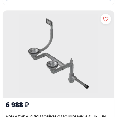
6 988
₽