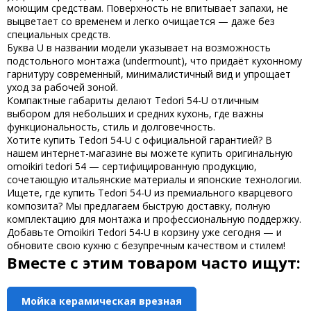
моющим средствам. Поверхность не впитывает запахи, не
выцветает со временем и легко очищается — даже без
специальных средств.
Буква
U
в названии модели указывает на возможность
подстольного монтажа (undermount)
, что придаёт кухонному
гарнитуру современный, минималистичный вид и упрощает
уход за рабочей зоной.
Компактные габариты делают
Tedori 54-U
отличным
выбором для небольших и средних кухонь, где важны
функциональность, стиль и долговечность.
Хотите
купить Tedori 54-U
с официальной гарантией? В
нашем интернет-магазине вы можете
купить
оригинальную
omoikiri tedori 54
— сертифицированную продукцию,
сочетающую итальянские материалы и японские технологии.
Ищете, где
купить Tedori 54-U
из премиального кварцевого
композита? Мы предлагаем быструю доставку, полную
комплектацию для монтажа и профессиональную поддержку.
Добавьте
Omoikiri Tedori 54-U
в корзину уже сегодня — и
обновите свою кухню с безупречным качеством и стилем!
Вместе с этим товаром часто ищут:
Мойка керамическая врезная