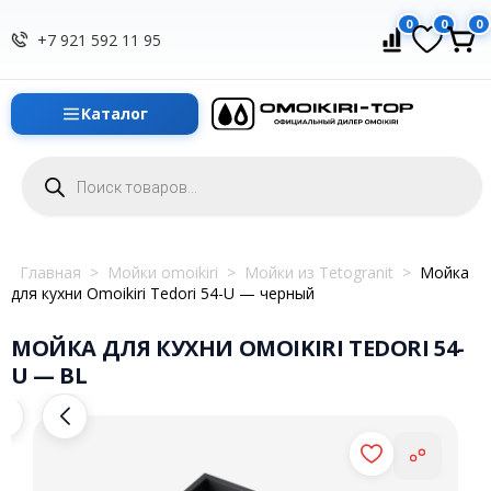
0
0
0
+7 921 592 11 95
Каталог
Поиск
товаров
Главная
>
Мойки omoikiri
>
Мойки из Tetogranit
>
Мойка
для кухни Omoikiri Tedori 54-U — черный
МОЙКА ДЛЯ КУХНИ OMOIKIRI TEDORI 54-
U — BL