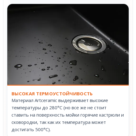
ВЫСОКАЯ ТЕРМОУСТОЙЧИВОСТЬ
Материал Artceramic выдерживает высокие
температуры до 280°С (но все же не стоит
ставить на поверхность мойки горячие кастрюли и
сковородки, так как их температура может
достигать 500°С).