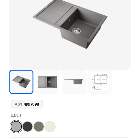
Арт.
4997098
ЦВЕТ