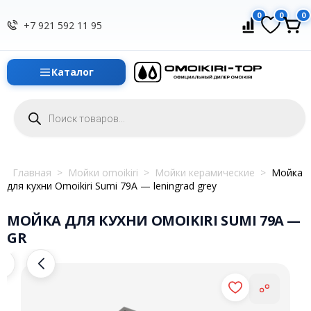
0
0
0
+7 921 592 11 95
Каталог
Поиск
товаров
Главная
>
Мойки omoikiri
>
Мойки керамические
>
Мойка
для кухни Omoikiri Sumi 79A — leningrad grey
МОЙКА ДЛЯ КУХНИ OMOIKIRI SUMI 79A —
GR