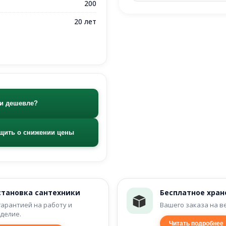
200
20 лет
и дешевле?
щить о снижении цены
становка сантехники
Бесплатное хран
гарантией на работу и
Вашего заказа на в
делие.
Читать подробнее