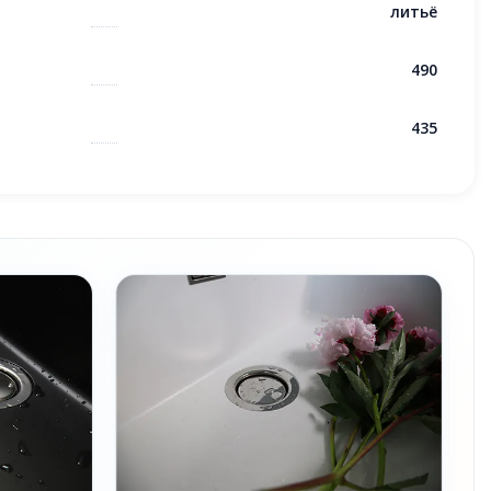
литьё
490
435