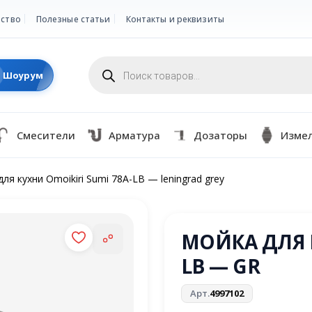
ство
Полезные статьи
Контакты и реквизиты
Поиск
товаров
Шоурум
Смесители
Арматура
Дозаторы
Изме
ля кухни Omoikiri Sumi 78A-LB — leningrad grey
МОЙКА ДЛЯ К
LB — GR
Арт.
4997102