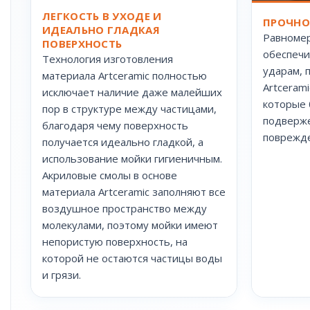
ЛЕГКОСТЬ В УХОДЕ И
ПРОЧНО
ИДЕАЛЬНО ГЛАДКАЯ
Равномер
ПОВЕРХНОСТЬ
обеспечи
Технология изготовления
ударам, 
материала Artceramic полностью
Artceram
исключает наличие даже малейших
которые 
пор в структуре между частицами,
подверж
благодаря чему поверхность
поврежд
получается идеально гладкой, а
использование мойки гигиеничным.
Акриловые смолы в основе
материала Artceramic заполняют все
воздушное пространство между
молекулами, поэтому мойки имеют
непористую поверхность, на
которой не остаются частицы воды
и грязи.