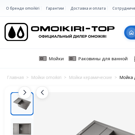
О бренде omoikiri
Гарантии
Доставка и оплата
Сотрудниче
Мойки
Раковины для ванной
Главная
>
Мойки omoikiri
>
Мойки керамические
>
Мойка д