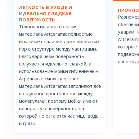
ЛЕГКОСТЬ В УХОДЕ И
ПРОЧНО
ИДЕАЛЬНО ГЛАДКАЯ
Равномер
ПОВЕРХНОСТЬ
обеспечи
Технология изготовления
ударам, 
материала Artceramic полностью
Artceram
исключает наличие даже малейших
которые 
пор в структуре между частицами,
подверж
благодаря чему поверхность
поврежд
получается идеально гладкой, а
использование мойки гигиеничным.
Акриловые смолы в основе
материала Artceramic заполняют все
воздушное пространство между
молекулами, поэтому мойки имеют
непористую поверхность, на
которой не остаются частицы воды
и грязи.