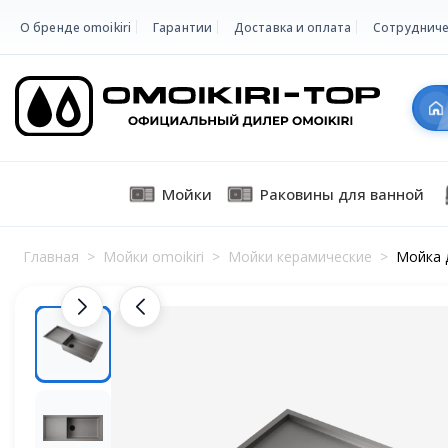
О бренде omoikiri
Гарантии
Доставка и оплата
Сотрудниче
Мойки
Раковины для ванной
Главная
>
Мойки omoikiri
>
Мойки керамические
>
Мойка д