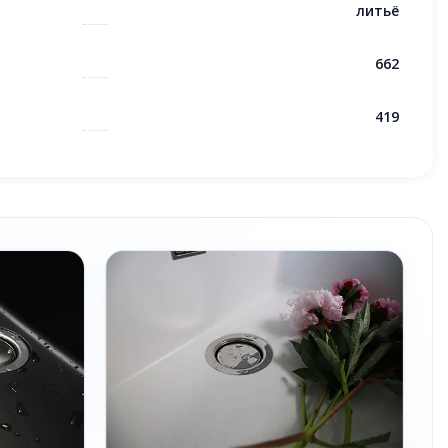
литьё
662
419