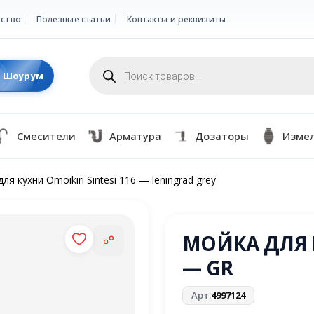
ство
Полезные статьи
Контакты и реквизиты
Поиск
товаров
Шоурум
Смесители
Арматура
Дозаторы
Изме
ля кухни Omoikiri Sintesi 116 — leningrad grey
МОЙКА ДЛЯ К
— GR
Арт.
4997124