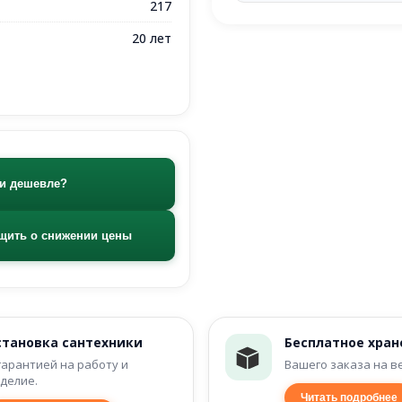
217
20 лет
и дешевле?
щить о снижении цены
становка сантехники
Бесплатное хран
гарантией на работу и
Вашего заказа на в
делие.
Читать подробнее