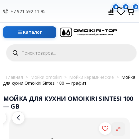
0
0
0
+7 921 592 11 95
Каталог
Поиск
товаров
Главная
>
Мойки omoikiri
>
Мойки керамические
>
Мойка
для кухни Omoikiri Sintesi 100 — графит
МОЙКА ДЛЯ КУХНИ OMOIKIRI SINTESI 100
— GB