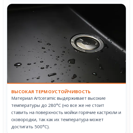
ВЫСОКАЯ ТЕРМОУСТОЙЧИВОСТЬ
Материал Artceramic выдерживает высокие
температуры до 280°С (но все же не стоит
ставить на поверхность мойки горячие кастрюли и
сковородки, так как их температура может
достигать 500°С).