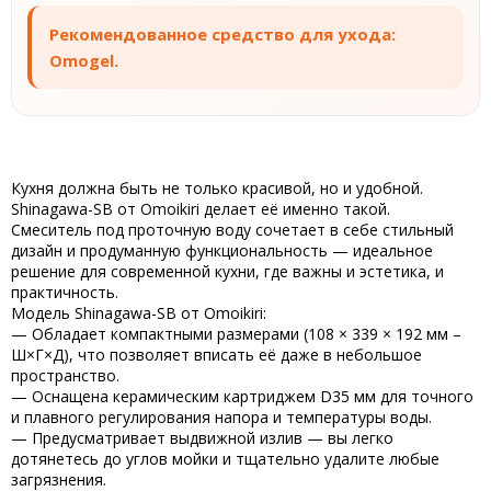
Рекомендованное средство для ухода:
Omogel.
Кухня должна быть не только красивой, но и удобной.
Shinagawa-SB от Omoikiri делает её именно такой.
Смеситель под проточную воду сочетает в себе
стильный
дизайн
и продуманную
функциональность
— идеальное
решение для современной кухни, где важны и эстетика, и
практичность.
Модель Shinagawa-SB от Omoikiri:
— Обладает
компактными размерами
(108 × 339 × 192 мм –
Ш×Г×Д), что позволяет вписать её даже в небольшое
пространство.
— Оснащена
керамическим картриджем D35 мм
для точного
и плавного регулирования напора и температуры воды.
— Предусматривает
выдвижной излив
— вы легко
дотянетесь до углов мойки и тщательно удалите любые
загрязнения.