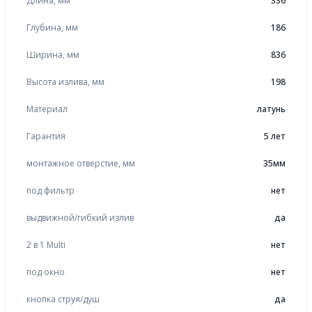
Длина, мм
336
Глубина, мм
186
Ширина, мм
836
Высота излива, мм
198
Материал
латунь
Гарантия
5 лет
монтажное отверстие, мм
35мм
под фильтр
нет
выдвижной/гибкий излив
да
2 в 1 Multi
нет
под окно
нет
кнопка струя/душ
да