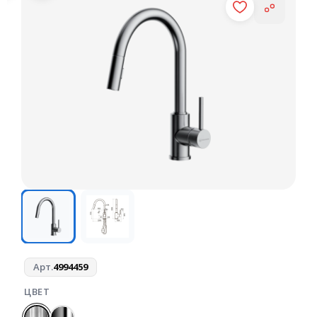
Арт.
4994459
ЦВЕТ