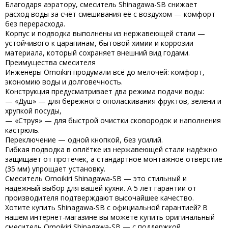
Благодаря
аэратору
, смеситель
Shinagawa-SB
снижает
расход воды за счёт смешивания её с воздухом — комфорт
без перерасхода.
Корпус и подводка выполнены из
нержавеющей стали
—
устойчивого к царапинам, бытовой химии и коррозии
материала, который сохраняет внешний вид годами.
Преимущества смесителя
Инженеры
Omoikiri
продумали всё до мелочей:
комфорт
,
экономию воды
и
долговечность
.
Конструкция предусматривает два режима подачи воды:
—
«Душ»
— для бережного ополаскивания фруктов, зелени и
хрупкой посуды,
—
«Струя»
— для быстрой очистки сковородок и наполнения
кастрюль.
Переключение — одной кнопкой, без усилий.
Гибкая подводка в оплётке из нержавеющей стали
надёжно
защищает от протечек, а
стандартное монтажное отверстие
(35 мм)
упрощает установку.
Смеситель
Omoikiri Shinagawa-SB
— это
стильный и
надёжный выбор
для вашей кухни. А
5 лет гарантии
от
производителя подтверждают высочайшее качество.
Хотите
купить Shinagawa-SB
с официальной гарантией? В
нашем интернет-магазине вы можете
купить
оригинальный
смеситель
Omoikiri Shinagawa-SB
— с поддержкой