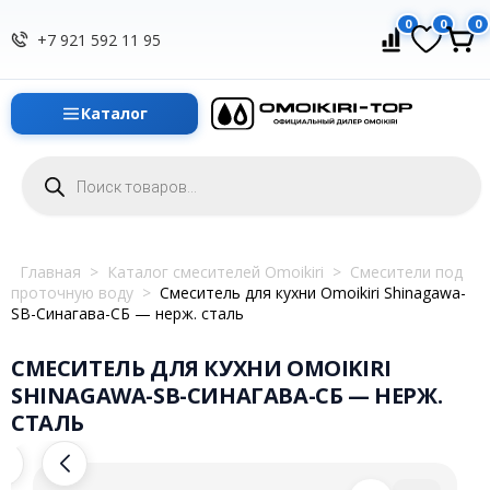
0
0
0
+7 921 592 11 95
Каталог
Поиск
товаров
Главная
>
Каталог смесителей Omoikiri
>
Смесители под
проточную воду
>
Смеситель для кухни Omoikiri Shinagawa-
SB-Синагава-СБ — нерж. сталь
СМЕСИТЕЛЬ ДЛЯ КУХНИ OMOIKIRI
SHINAGAWA-SB-СИНАГАВА-СБ — НЕРЖ.
СТАЛЬ