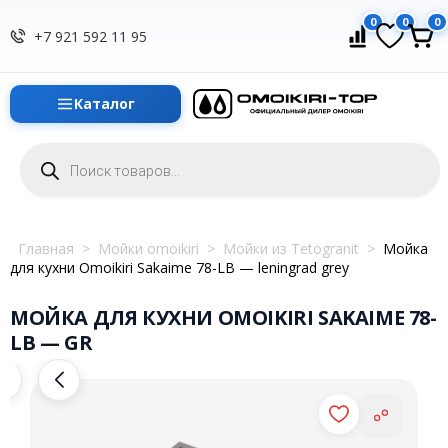
0
0
0
+7 921 592 11 95
Каталог
Поиск
товаров
Главная
>
Мойки omoikiri
>
Мойки из Tetogranit
>
Мойка
для кухни Omoikiri Sakaime 78-LB — leningrad grey
МОЙКА ДЛЯ КУХНИ OMOIKIRI SAKAIME 78-
LB — GR