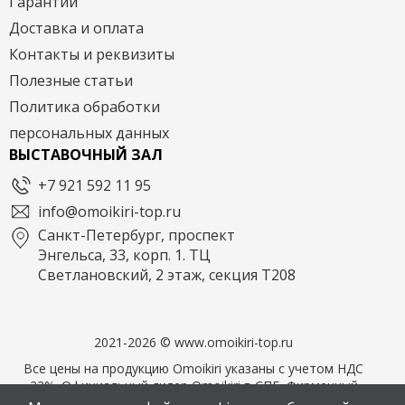
Гарантии
Доставка и оплата
Контакты и реквизиты
Полезные статьи
Политика обработки
персональных данных
ВЫСТАВОЧНЫЙ ЗАЛ
+7 921 592 11 95
info@omoikiri-top.ru
Санкт-Петербург, проспект
Энгельса, 33, корп. 1. ТЦ
Светлановский, 2 этаж, секция Т208
2021-2026 © www.omoikiri-top.ru
Все цены на продукцию Omoikiri указаны с учетом НДС
22%. Официальный дилер Omoikiri в СПБ. Фирменный
магазин OMOIKIRI