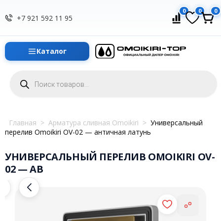
0
0
0
+7 921 592 11 95
Каталог
Поиск
товаров
Главная
>
Арматура сливная Omoikiri
>
Универсальный
перелив Omoikiri OV-02 — античная латунь
УНИВЕРСАЛЬНЫЙ ПЕРЕЛИВ OMOIKIRI OV-
02 — AB