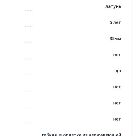
латунь
5 лет
35мм
нет
да
нет
нет
нет
гибкая, в оплетке из нержавеющей