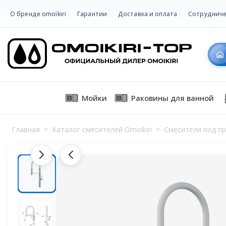
О бренде omoikiri
Гарантии
Доставка и оплата
Сотрудниче
Мойки
Раковины для ванной
Главная
>
Каталог смесителей Omoikiri
>
Смесители под п