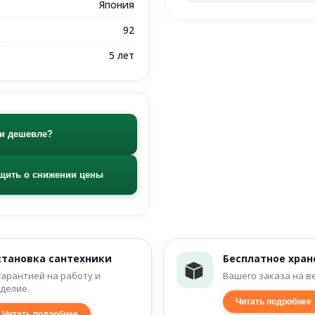
Япония
92
5 лет
и дешевле?
щить о снижении цены
становка сантехники
Бесплатное хран
гарантией на работу и
Вашего заказа на в
делие.
Читать подробнее
Читать подробнее