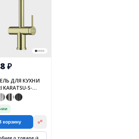
88
₽
ЕЛЬ ДЛЯ КУХНИ
I KARATSU-S-
-С - LG
ичии
В корзину
обнее о товаре