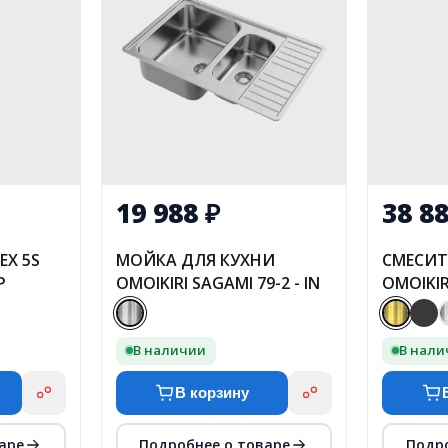
19 988
₽
38 8
EX 5S
МОЙКА ДЛЯ КУХНИ
СМЕСИТ
Р
OMOIKIRI SAGAMI 79-2 - IN
OMOIKIR
КАРАТЦУ
В наличии
В нал
В корзину
аре
Подробнее о товаре
Подр