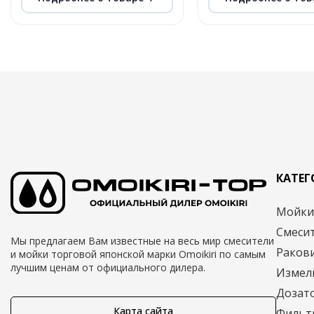
КАТЕ
Мойк
Смеси
Мы предлагаем Вам известные на весь мир смесители
Раков
и мойки торговой японской марки Omoikiri по самым
лучшим ценам от официального дилера.
Измел
Дозат
Карта сайта
Фильт