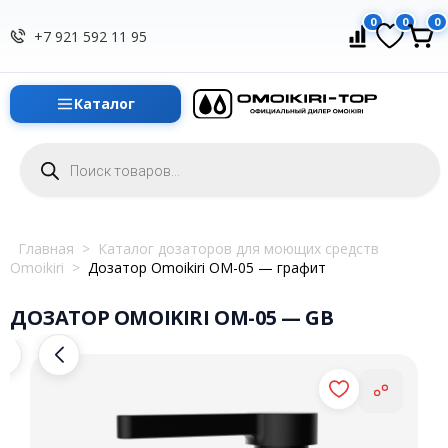
0
0
0
+7 921 592 11 95
Каталог
Поиск
товаров
Главная
>
Каталог дозаторов для моющих средств
Omoikiri
>
Дозатор Omoikiri OM-05 — графит
ДОЗАТОР OMOIKIRI OM-05 — GB