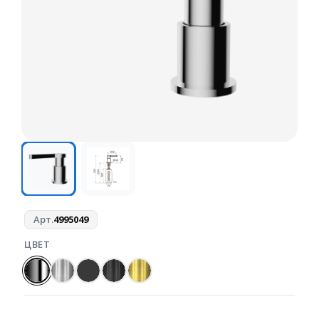
Арт.
4995049
ЦВЕТ