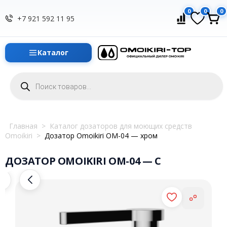
0
0
0
+7 921 592 11 95
Каталог
Поиск
товаров
Главная
>
Каталог дозаторов для моющих средств
Omoikiri
>
Дозатор Omoikiri OM-04 — хром
ДОЗАТОР OMOIKIRI OM-04 — C