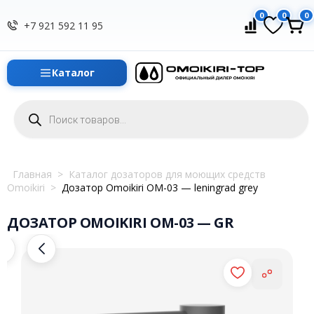
0
0
0
+7 921 592 11 95
Каталог
Поиск
товаров
Главная
>
Каталог дозаторов для моющих средств
Omoikiri
>
Дозатор Omoikiri OM-03 — leningrad grey
ДОЗАТОР OMOIKIRI OM-03 — GR