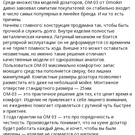
Среди множества моделей дозаторов, OM‑03 от Omoikiri
давно завоевал симпатии покупателей: он стабильно входит
в число самых популярных в линейке бренда. И на то есть
причины.
Начнём с главного: конструкция продумана так, чтобы быть
прочной и служить долго. Внутри изделия полностью
металлическая начинка. Латунный механизм не боится
регулярной эксплуатации: он не деформируется со временем
и не теряет плавность хода. Внешне это может оставаться
незаметным, но именно такие решения отличают
качественные модели от одноразовых аналогов.
Пользоваться OM‑03 максимально комфортно: запас
моющего средства пополняется сверху, без лишних
манипуляций. Компактные размеры дозатора позволяют
разместить его даже на небольшой мойке. Монтажное
отверстие стандартного размера — 25 мм.
OM‑03 — это практичное решение для тех, кто ценит время и
комфорт. Изделие не привлекает к себе лишнего внимания,
но ежедневно помогает справляться с рутиной чуть быстрее
и приятнее.
3 года гарантии на OM 03 — это про порядочность и
честность. Производитель понимает, что на кухне дозатор
будет работать каждый день, и хочет, чтобы вы были
уверены — изделие не сломается от нагрузки.