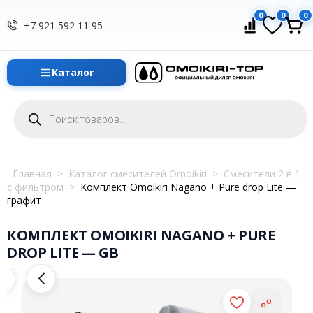
0
0
0
+7 921 592 11 95
Каталог
Поиск
товаров
Главная
>
Каталог смесителей Omoikiri
>
Смесители 2 в 1
с фильтром
>
Комплект Omoikiri Nagano + Pure drop Lite —
графит
КОМПЛЕКТ OMOIKIRI NAGANO + PURE
DROP LITE — GB