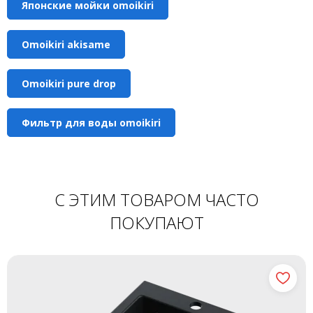
Японские мойки omoikiri
Omoikiri akisame
Omoikiri pure drop
Фильтр для воды omoikiri
С ЭТИМ ТОВАРОМ ЧАСТО
ПОКУПАЮТ