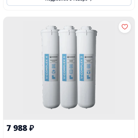
7 988
₽