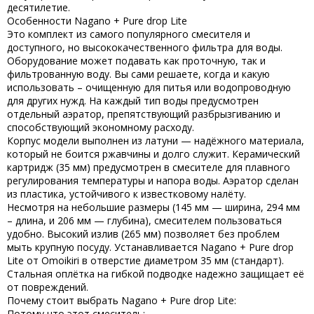
десятилетие.
Особенности Nagano + Pure drop Lite
Это комплект из самого популярного смесителя и
доступного, но высококачественного фильтра для воды.
Оборудование может подавать как проточную, так и
фильтрованную воду. Вы сами решаете, когда и какую
использовать – очищенную для питья или водопроводную
для других нужд. На каждый тип воды предусмотрен
отдельный аэратор, препятствующий разбрызгиванию и
способствующий экономному расходу.
Корпус модели выполнен из латуни — надёжного материала,
который не боится ржавчины и долго служит. Керамический
картридж (35 мм) предусмотрен в смесителе для плавного
регулирования температуры и напора воды. Аэратор сделан
из пластика, устойчивого к известковому налёту.
Несмотря на небольшие размеры (145 мм — ширина, 294 мм
– длина, и 206 мм — глубина), смесителем пользоваться
удобно. Высокий излив (265 мм) позволяет без проблем
мыть крупную посуду. Устанавливается Nagano + Pure drop
Lite от Omoikiri в отверстие диаметром 35 мм (стандарт).
Стальная оплётка на гибкой подводке надежно защищает её
от повреждений.
Почему стоит выбрать Nagano + Pure drop Lite:
Потому что этот смеситель: