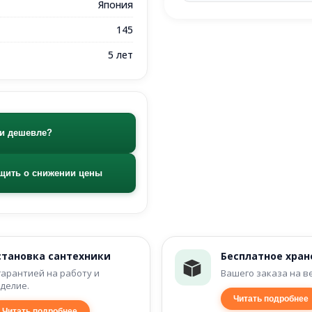
Япония
145
5 лет
и дешевле?
щить о снижении цены
становка сантехники
Бесплатное хран
гарантией на работу и
Вашего заказа на в
делие.
Читать подробнее
Читать подробнее