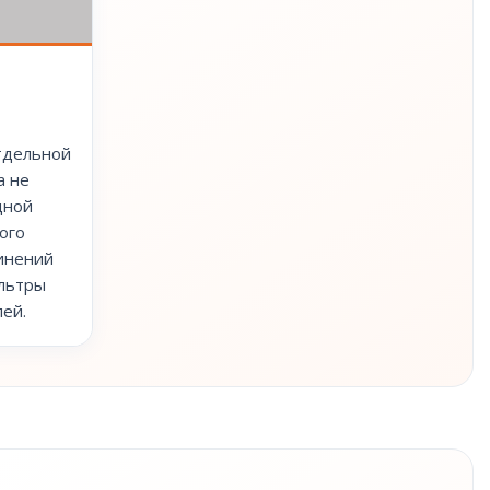
тдельной
а не
дной
ого
инений
льтры
лей.