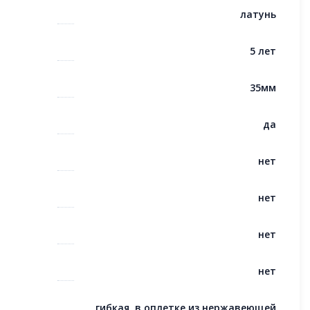
латунь
5 лет
35мм
да
нет
нет
нет
нет
гибкая, в оплетке из нержавеющей