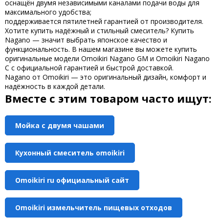
оснащён двумя независимыми каналами подачи воды для
максимального удобства;
поддерживается пятилетней гарантией от производителя.
Хотите
купить
надёжный и стильный смеситель?
Купить
Nagano
— значит выбрать японское качество и
функциональность. В нашем магазине вы можете
купить
оригинальные модели
Omoikiri Nagano GM
и
Omoikiri Nagano
C
с официальной гарантией и быстрой доставкой.
Nagano от Omoikiri
— это оригинальный дизайн, комфорт и
надёжность в каждой детали.
Вместе с этим товаром часто ищут:
Мойка с двумя чашами
Кухонный смеситель omoikiri
Omoikiri ru официальный сайт
Omoikiri измельчитель пищевых отходов