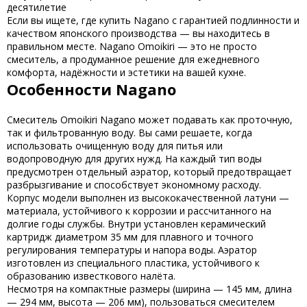
десятилетие
Если вы ищете, где
купить Nagano
с гарантией подлинности и
качеством японского производства — вы находитесь в
правильном месте.
Nagano Omoikiri
— это не просто
смеситель, а продуманное решение для ежедневного
комфорта, надёжности и эстетики на вашей кухне.
Особенности Nagano
Смеситель
Omoikiri Nagano
может подавать как проточную,
так и фильтрованную воду. Вы сами решаете, когда
использовать очищенную воду для питья или
водопроводную для других нужд. На каждый тип воды
предусмотрен отдельный аэратор, который предотвращает
разбрызгивание и способствует экономному расходу.
Корпус модели выполнен из высококачественной латуни —
материала, устойчивого к коррозии и рассчитанного на
долгие годы службы. Внутри установлен керамический
картридж диаметром 35 мм для плавного и точного
регулирования температуры и напора воды. Аэратор
изготовлен из специального пластика, устойчивого к
образованию известкового налёта.
Несмотря на компактные размеры (ширина — 145 мм, длина
— 294 мм, высота — 206 мм), пользоваться смесителем