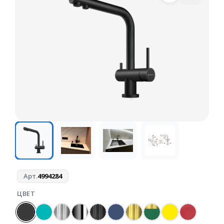
Арт.
4994284
ЦВЕТ