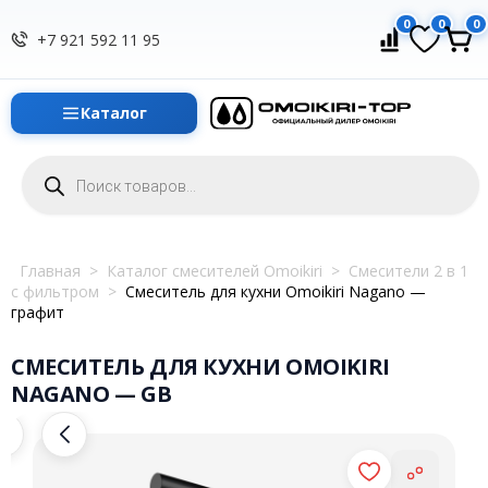
0
0
0
+7 921 592 11 95
Каталог
Поиск
товаров
Главная
>
Каталог смесителей Omoikiri
>
Смесители 2 в 1
с фильтром
>
Смеситель для кухни Omoikiri Nagano —
графит
СМЕСИТЕЛЬ ДЛЯ КУХНИ OMOIKIRI
NAGANO — GB