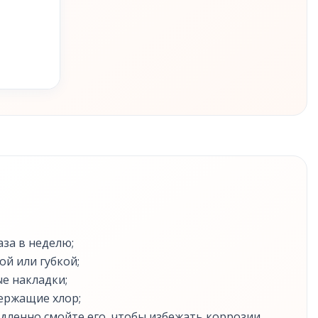
за в неделю;
ой или губкой;
е накладки;
ержащие хлор;
едленно смойте его, чтобы избежать коррозии.