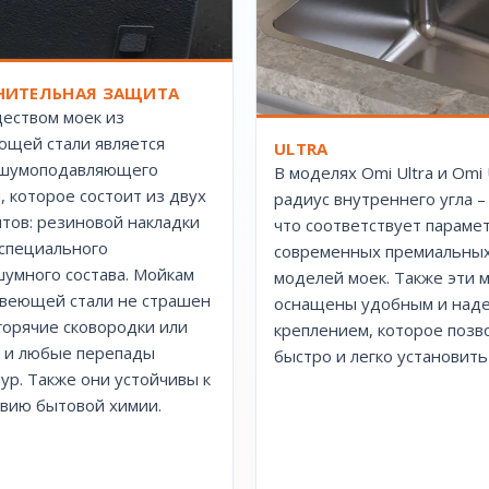
ИТЕЛЬНАЯ ЗАЩИТА
еством моек из
щей стали является
ULTRA
 шумоподавляющего
В моделях Omi Ultra и Omi U
, которое состоит из двух
радиус внутреннего угла –
тов: резиновой накладки
что соответствует параме
 специального
современных премиальны
умного состава. Мойкам
моделей моек. Также эти 
веющей стали не страшен
оснащены удобным и над
 горячие сковородки или
креплением, которое позв
 и любые перепады
быстро и легко установить
ур. Также они устойчивы к
вию бытовой химии.