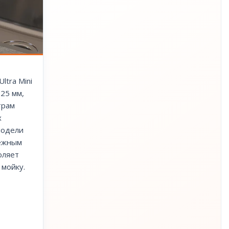
ltra Mini
 25 мм,
трам
х
модели
ежным
оляет
 мойку.