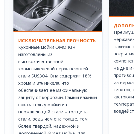
ДОПОЛН
Преимущ
нержавею
ИСКЛЮЧИТЕЛЬНАЯ ПРОЧНОСТЬ
наличие
Кухонные мойки OMOIKIRI
покрытия
изготовлены из
компонен
высококачественной
на дне и
хромоникелевой нержавеющей
противош
стали SUS304. Она содержит 18%
из нержа
хрома и 8% никеля, что
кипяток,
обеспечивает ее максимальную
кастрюли
защиту от коррозии. Самый важный
температ
показатель у мойки из
воздейст
нержавеющей стали – толщина
стали, ведь чем она толще, тем
более твердой, надежной и
долговечной будет мойка. Для