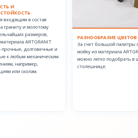
СТЬ И
СТОЙКОСТЬ
я входящим в состав
а граниту и молотому
ельчайших размеров,
РАЗНООБРАЗИЕ ЦВЕТОВ
 материала ARTGRANIT
За счет большой палитры 
 прочные, долговечные и
мойку из материала ARTG
ые к любым механическим
можно легко подобрать в ц
ниям, например,
столешнице.
иям или сколам.