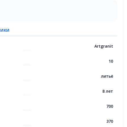
ТИКИ
Artgranit
10
литьё
8 лет
700
370