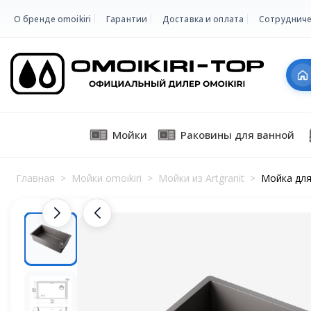
О бренде omoikiri
Гарантии
Доставка и оплата
Сотрудниче
Мойки
Раковины для ванной
Главная
>
Мойки omoikiri
>
Мойки из Artgranit
>
Мойка для 