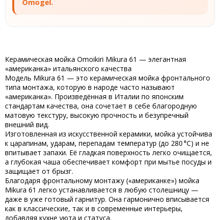
Omogel.
Керамическая мойка Omoikiri Mikura 61 — элегантная
«американка» итальянского качества
Модель
Mikura 61
— это
керамическая мойка фронтального
типа монтажа
, которую в народе часто называют
«американка»
. Произведённая в
Италии
по японским
стандартам качества, она сочетает в себе благородную
матовую текстуру, высокую прочность и безупречный
внешний вид.
Изготовленная из
искусственной керамики
, мойка устойчива
к царапинам, ударам, перепадам температур (до 280 °C) и не
впитывает запахи. Её гладкая поверхность легко очищается,
а глубокая чаша обеспечивает комфорт при мытье посуды и
защищает от брызг.
Благодаря
фронтальному монтажу
(«американке») мойка
Mikura 61
легко устанавливается в любую столешницу —
даже в уже готовый гарнитур. Она гармонично вписывается
как в классические, так и в современные интерьеры,
добавляя кухне уюта и статуса.