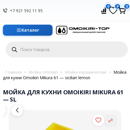
0
0
0
+7 921 592 11 95
Каталог
Поиск
товаров
Главная
>
Мойки omoikiri
>
Мойки керамические
>
Мойка
для кухни Omoikiri Mikura 61 — sicilian lemon
МОЙКА ДЛЯ КУХНИ OMOIKIRI MIKURA 61
— SL